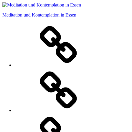
Zum
Inhalt
Meditation und Kontemplation in Essen
springen
Daten§chutz
Impressum
Fragen?