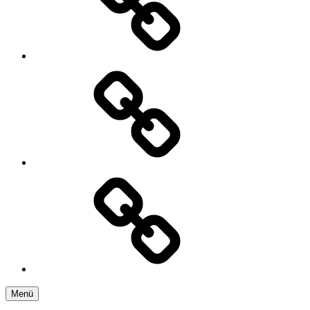
>
Links
Lesesaal.
Menü